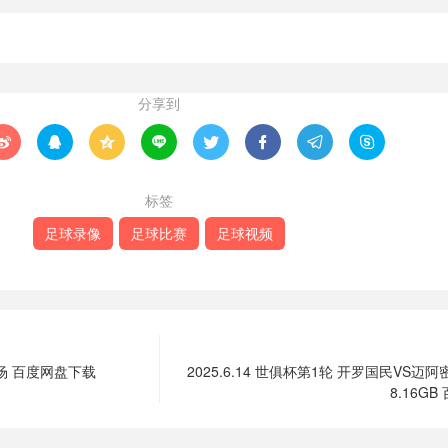
分享到








标签
足球录像
足球比赛
足球视频
2场 百度网盘下载
2025.6.14 世俱杯第1轮 开罗国民VS迈阿密
8.16G