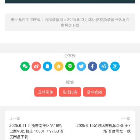
未经允许不得转载：
内梅录像网
»
2025.6.13足球比赛视频录像 全2场 百
度网盘下载
分享到









标签
足球录像
足球比赛
足球视频
上一篇
下一篇
2025.6.11 世预赛南美区第16轮
2025.6.15足球比赛视频录像 全7
巴西VS巴拉圭 1080P 7.97GB 百
场 百度网盘下载
度网盘下载