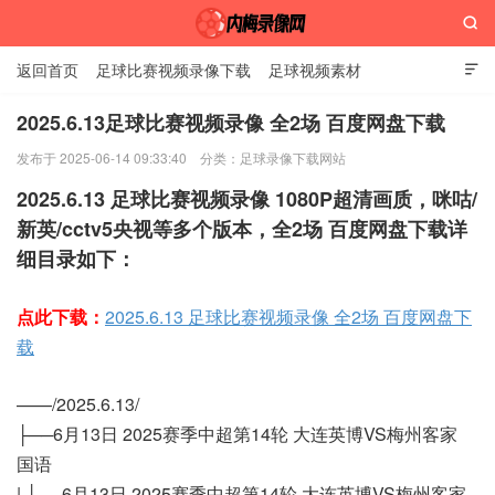

返回首页
足球比赛视频录像下载
足球视频素材

2025.6.13足球比赛视频录像 全2场 百度网盘下载
发布于 2025-06-14 09:33:40
分类：
足球录像下载网站
内梅录像网
2025.6.13 足球比赛视频录像 1080P超清画质，咪咕/
新英/cctv5央视等多个版本，全2场 百度网盘下载详
细目录如下：
点此下载：
2025.6.13 足球比赛视频录像 全2场 百度网盘下
载
——/2025.6.13/
├──6月13日 2025赛季中超第14轮 大连英博VS梅州客家
国语
| └──6月13日 2025赛季中超第14轮 大连英博VS梅州客家