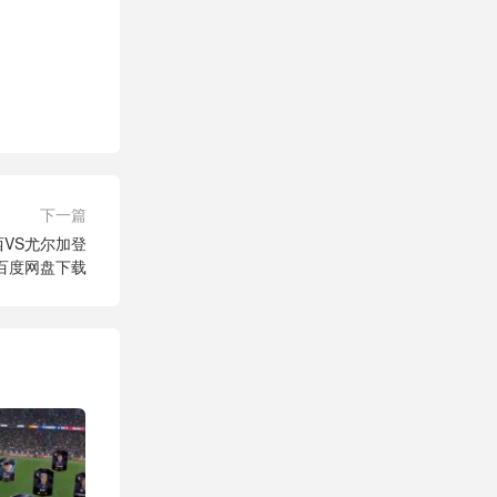
下一篇
尔西VS尤尔加登
GB 百度网盘下载