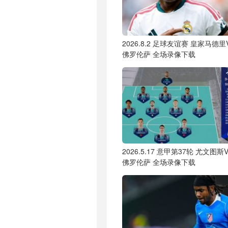
2026.8.2 足球友谊赛 皇家马德里
佛罗伦萨 全场录像下载
2026.5.17 意甲第37轮 尤文图斯
佛罗伦萨 全场录像下载