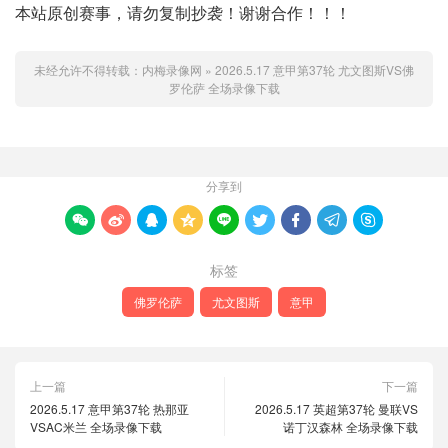
本站原创赛事，请勿复制抄袭！谢谢合作！！！
未经允许不得转载：
内梅录像网
»
2026.5.17 意甲第37轮 尤文图斯VS佛
罗伦萨 全场录像下载
分享到









标签
佛罗伦萨
尤文图斯
意甲
上一篇
下一篇
2026.5.17 意甲第37轮 热那亚
2026.5.17 英超第37轮 曼联VS
VSAC米兰 全场录像下载
诺丁汉森林 全场录像下载