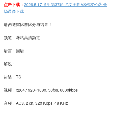
点击下载：
2026.5.17 意甲第37轮 尤文图斯VS佛罗伦萨 全
场录像下载
请勿透露比赛比分与结果！
频道：咪咕高清频道
语言：国语
解说：
封装：TS
视频：x264,1920×1080, 50fps, 6000kbps
音频：AC3, 2 ch, 320 Kbps, 48 KHz