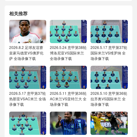
相关推荐
2026.8.2 足球友谊赛
2026.5.24 意甲第38轮
2026.5.17 意甲第37轮
皇家马德里VS佛罗伦
博洛尼亚VS国际米兰
国际米兰VS维罗纳 全
萨 全场录像下载
全场录像下载
场录像下载
2026.5.17 意甲第37轮
2026.5.11 意甲第36轮
2026.5.10 意甲第36轮
热那亚VSAC米兰 全场
AC米兰VS亚特兰大 全
拉齐奥VS国际米兰 全
录像下载
场录像下载
场录像下载