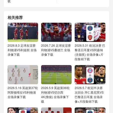
载
相关推荐
2026.8.3 足球友谊赛
2026.7.26 足球友谊赛
2026.5.31 欧冠决赛 巴
利物浦VS利兹联 全场
利物浦VS桑德兰 全场
黎圣日耳曼VS阿森纳
录像下载
录像下载
(含颁奖) 全场录像+片
段集锦下载
2026.5.16 英超第37轮
2026.5.9 英超第36轮
2026.5.7 欧冠半决赛
阿斯顿维拉VS利物浦
利物浦VS切尔西
次回合 拜仁慕尼黑VS
全场录像下载
4K(詹俊) 全场录像下
巴黎圣日耳曼 全场录
载
像+片段集锦下载