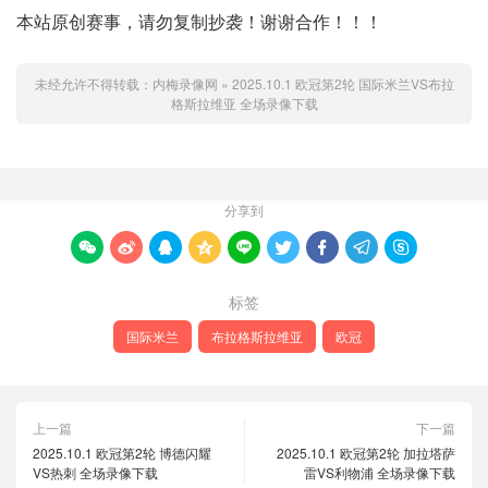
本站原创赛事，请勿复制抄袭！谢谢合作！！！
未经允许不得转载：
内梅录像网
»
2025.10.1 欧冠第2轮 国际米兰VS布拉
格斯拉维亚 全场录像下载
分享到









标签
国际米兰
布拉格斯拉维亚
欧冠
上一篇
下一篇
2025.10.1 欧冠第2轮 博德闪耀
2025.10.1 欧冠第2轮 加拉塔萨
VS热刺 全场录像下载
雷VS利物浦 全场录像下载