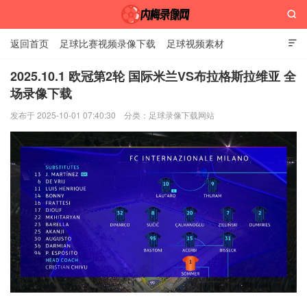

返回首页
足球比赛视频录像下载
足球视频素材

2025.10.1 欧冠第2轮 国际米兰VS布拉格斯拉维亚 全
场录像下载
内梅录像网
发布于 2025-10-01 07:40:30
分类：
足球录像下载网站