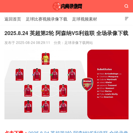

返回首页
足球比赛视频录像下载
足球视频素材

2025.8.24 英超第2轮 阿森纳VS利兹联 全场录像下载
发布于 2025-08-24 08:29:11
分类：
足球录像下载网站
内梅录像网
点击下载：
2025.8.24 英超第2轮 阿森纳VS利兹联 全场录像