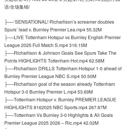
语/全场集锦/
├──’SENSATIONAL! Richarlison’s screamer doubles
Spurs’ lead v. Burnley Premier Lea.mp4 55.32M
├──LIVE Tottenham Hotspur vs Burnley English Premier
League 2025 Full Match S.mp4 316.15M
├──Richarlison & Johnson Goals See Spurs Take The
Points HIGHLIGHTS Tottenham Hot.mp4 62.58M
├──Richarlison DRILLS Tottenham Hotspur 1-0 ahead of
Burnley Premier League NBC S.mp4 50.50M
├──Richarlison goal of the season already Tottenham
Hotspur 3-0 Burnley Premier L.mp4 53.69M
├──Tottenham Hotspur v. Burnley PREMIER LEAGUE
HIGHLIGHTS 8162025 NBC Sports.mp4 267.87M
├──Tottenham Vs Burnley 3-0 Highlights & All Goals
Premier League 2025 2026 – Ric.mp4 42.02M