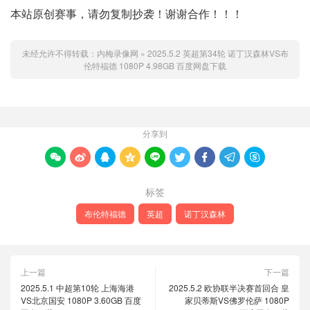
本站原创赛事，请勿复制抄袭！谢谢合作！！！
未经允许不得转载：
内梅录像网
»
2025.5.2 英超第34轮 诺丁汉森林VS布
伦特福德 1080P 4.98GB 百度网盘下载
分享到









标签
布伦特福德
英超
诺丁汉森林
上一篇
下一篇
2025.5.1 中超第10轮 上海海港
2025.5.2 欧协联半决赛首回合 皇
VS北京国安 1080P 3.60GB 百度
家贝蒂斯VS佛罗伦萨 1080P