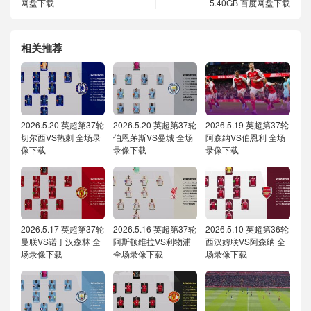
网盘下载
5.40GB 百度网盘下载
相关推荐
2026.5.20 英超第37轮
2026.5.20 英超第37轮
2026.5.19 英超第37轮
切尔西VS热刺 全场录
伯恩茅斯VS曼城 全场
阿森纳VS伯恩利 全场
像下载
录像下载
录像下载
2026.5.17 英超第37轮
2026.5.16 英超第37轮
2026.5.10 英超第36轮
曼联VS诺丁汉森林 全
阿斯顿维拉VS利物浦
西汉姆联VS阿森纳 全
场录像下载
全场录像下载
场录像下载