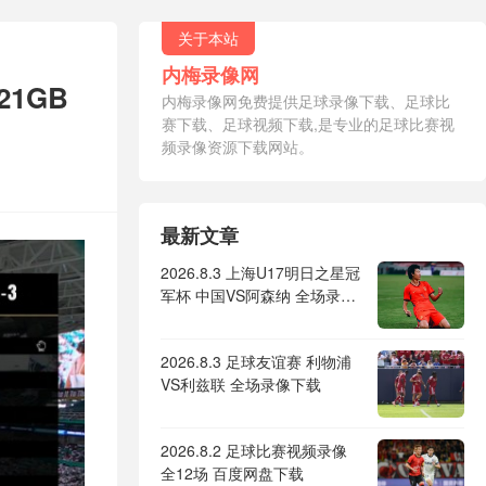
关于本站
内梅录像网
21GB
内梅录像网免费提供足球录像下载、足球比
赛下载、足球视频下载,是专业的足球比赛视
频录像资源下载网站。
最新文章
2026.8.3 上海U17明日之星冠
军杯 中国VS阿森纳 全场录像
下载
2026.8.3 足球友谊赛 利物浦
VS利兹联 全场录像下载
2026.8.2 足球比赛视频录像
全12场 百度网盘下载