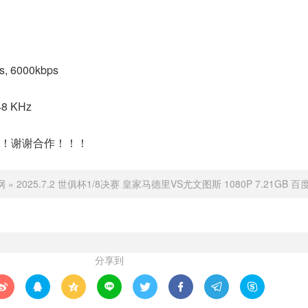
, 6000kbps
48 KHz
！谢谢合作！！！
网
»
2025.7.2 世俱杯1/8决赛 皇家马德里VS尤文图斯 1080P 7.21GB 
分享到







