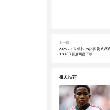
上一篇
2025.7.1 世俱杯1/8决赛 曼城V
9.80GB 百度网盘下载
相关推荐