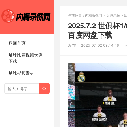
当前位置：
内梅录像网
足球录像下载
>
2025.7.2 世俱杯
百度网盘下载
返回首页
发布于 2025-07-02 09:14:48
足球比赛视频录像
下载
足球视频素材
