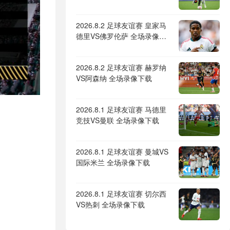
2026.8.2 足球友谊赛 皇家马
德里VS佛罗伦萨 全场录像下
载
2026.8.2 足球友谊赛 赫罗纳
VS阿森纳 全场录像下载
2026.8.1 足球友谊赛 马德里
竞技VS曼联 全场录像下载
2026.8.1 足球友谊赛 曼城VS
国际米兰 全场录像下载
2026.8.1 足球友谊赛 切尔西
VS热刺 全场录像下载