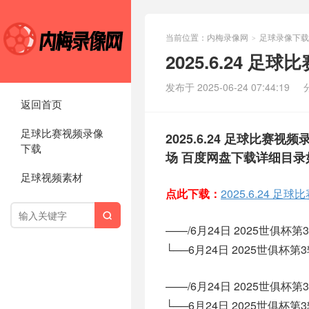
当前位置：
内梅录像网
足球录像下载
>
2025.6.24 
发布于 2025-06-24 07:44:19
返回首页
足球比赛视频录像
2025.6.24 足球比赛视
下载
场 百度网盘下载详细目录
足球视频素材
点此下载：
2025.6.24 

——/6月24日 2025世俱杯
└──6月24日 2025世俱杯第
——/6月24日 2025世俱杯
└──6月24日 2025世俱杯第3