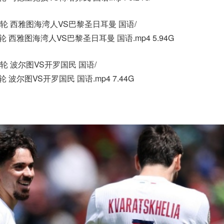
第3轮 西雅图海湾人VS巴黎圣日耳曼 国语/
3轮 西雅图海湾人VS巴黎圣日耳曼 国语.mp4 5.94G
3轮 波尔图VS开罗国民 国语/
轮 波尔图VS开罗国民 国语.mp4 7.44G