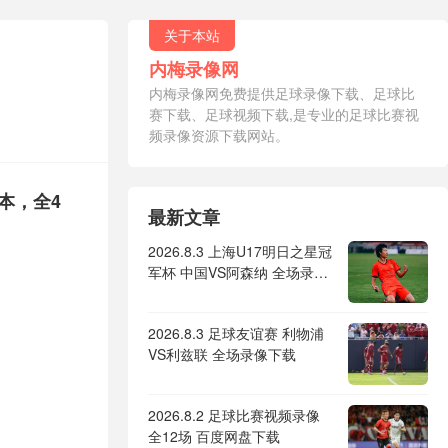
关于本站
内梅录像网
内梅录像网免费提供足球录像下载、足球比
赛下载、足球视频下载,是专业的足球比赛视
频录像资源下载网站。
版本，全4
最新文章
2026.8.3 上海U17明日之星冠
军杯 中国VS阿森纳 全场录像
下载
2026.8.3 足球友谊赛 利物浦
VS利兹联 全场录像下载
2026.8.2 足球比赛视频录像
全12场 百度网盘下载