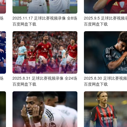
6场
2025.11.17 足球比赛视频录像 全8场
2025.9.5 足球比赛视频
百度网盘下载
百度网盘下载
3场
2025.8.31 足球比赛视频录像 全24场
2025.8.30 足球比赛视
百度网盘下载
百度网盘下载