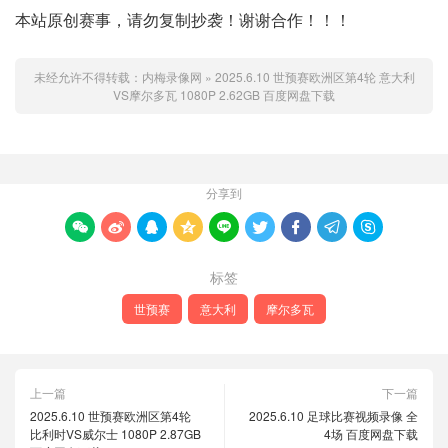
本站原创赛事，请勿复制抄袭！谢谢合作！！！
未经允许不得转载：
内梅录像网
»
2025.6.10 世预赛欧洲区第4轮 意大利
VS摩尔多瓦 1080P 2.62GB 百度网盘下载
分享到









标签
世预赛
意大利
摩尔多瓦
上一篇
下一篇
2025.6.10 世预赛欧洲区第4轮
2025.6.10 足球比赛视频录像 全
比利时VS威尔士 1080P 2.87GB
4场 百度网盘下载