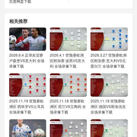
百度网盘下载
相关推荐
2026.6.4 足球友谊赛
2026.4.1 世预赛欧洲
2026.3.27 世预赛欧洲
卢森堡VS意大利 全场
区附加赛 波黑VS意大
区附加赛 意大利VS北
录像下载
利 全场录像下载
爱尔兰 全场录像下载
2025.11.19 世预赛欧
2025.11.18 世预赛欧
2025.11.18 世预赛欧
洲区 西班牙VS土耳其
洲区 荷兰VS立陶宛 全
洲区 德国VS斯洛伐克
全场录像下载
场录像下载
全场录像下载