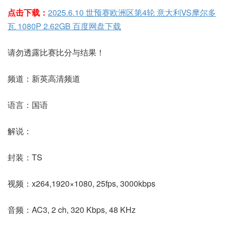
点击下载：
2025.6.10 世预赛欧洲区第4轮 意大利VS摩尔多
瓦 1080P 2.62GB 百度网盘下载
请勿透露比赛比分与结果！
频道：新英高清频道
语言：国语
解说：
封装：TS
视频：x264,1920×1080, 25fps, 3000kbps
音频：AC3, 2 ch, 320 Kbps, 48 KHz