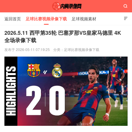

返回首页
足球比赛视频录像下载
足球视频素材

2026.5.11 西甲第35轮 巴塞罗那VS皇家马德里 4K
全场录像下载
内梅录像网
发布于 2026-05-11 07:19:25
分类：
足球比赛视频录像下载