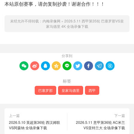
本站原创赛事，请勿复制抄袭！谢谢合作！！！
未经允许不得转载：
内梅录像网
»
2026.5.11 西甲第35轮 巴塞罗那VS皇
家马德里 4K 全场录像下载
分享到









标签
巴塞罗那
皇家马德里
西甲
上一篇
下一篇
2026.5.10 英超第36轮 西汉姆联
2026.5.11 意甲第36轮 AC米兰
VS阿森纳 全场录像下载
VS亚特兰大 全场录像下载