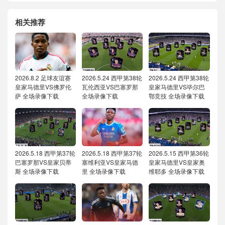
相关推荐
2026.8.2 足球友谊赛
2026.5.24 西甲第38轮
2026.5.24 西甲第38轮
皇家马德里VS佛罗伦
瓦伦西亚VS巴塞罗那
皇家马德里VS毕尔巴
萨 全场录像下载
全场录像下载
鄂竞技 全场录像下载
2026.5.18 西甲第37轮
2026.5.18 西甲第37轮
2026.5.15 西甲第36轮
巴塞罗那VS皇家贝蒂
塞维利亚VS皇家马德
皇家马德里VS皇家奥
斯 全场录像下载
里 全场录像下载
维耶多 全场录像下载