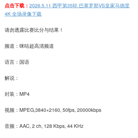
点击下载：
2026.5.11 西甲第35轮 巴塞罗那VS皇家马德里
4K 全场录像下载
请勿透露比赛比分与结果！
频道：咪咕超高清频道
语言：国语
解说：
封装：MP4
视频：MPEG,3840×2160, 50fps, 20000kbps
音频：AAC, 2 ch, 128 Kbps, 44 KHz