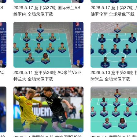
VS
2026.5.17 意甲第37轮 国际米兰VS
2026.5.17 意甲第37轮
维罗纳 全场录像下载
佛罗伦萨 全场录像下载
AC
2026.5.11 意甲第36轮 AC米兰VS亚
2026.5.10 意甲第36轮
特兰大 全场录像下载
际米兰 全场录像下载