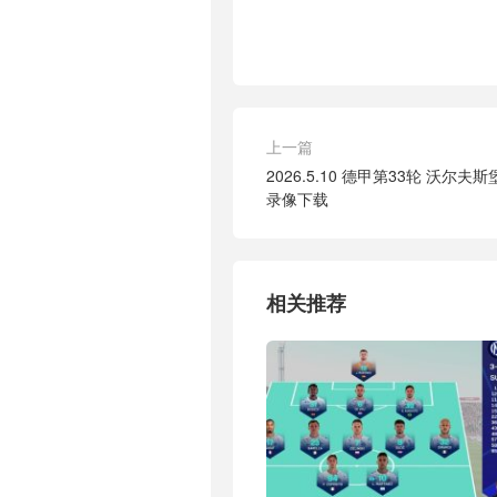
上一篇
2026.5.10 德甲第33轮 沃尔
录像下载
相关推荐