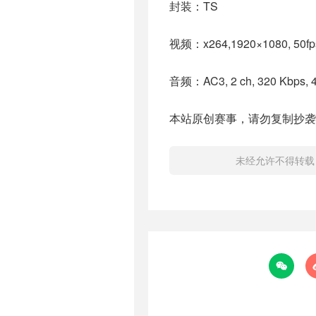
封装：TS
视频：x264,1920×1080, 50fps
音频：AC3, 2 ch, 320 Kbps, 
本站原创赛事，请勿复制抄袭
未经允许不得转载
