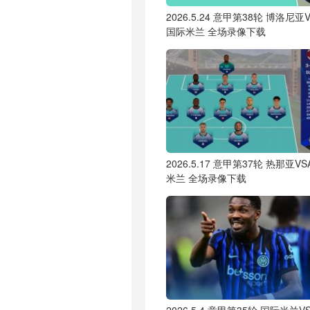
2026.5.24 意甲第38轮 博洛尼亚
国际米兰 全场录像下载
2026.5.17 意甲第37轮 热那亚VS
米兰 全场录像下载