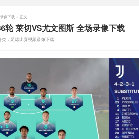
录像下载
正文
>
意甲第36轮 莱切VS尤文图斯 全场录像下载
分类：
足球比赛视频录像下载