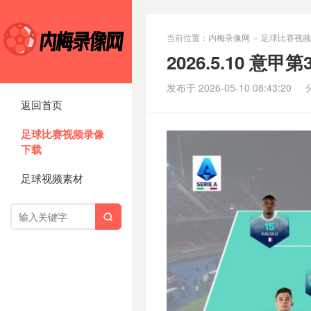
当前位置：
内梅录像网
足球比赛视频
>
2026.5.10 
发布于 2026-05-10 08:43:20
返回首页
足球比赛视频录像
下载
足球视频素材
