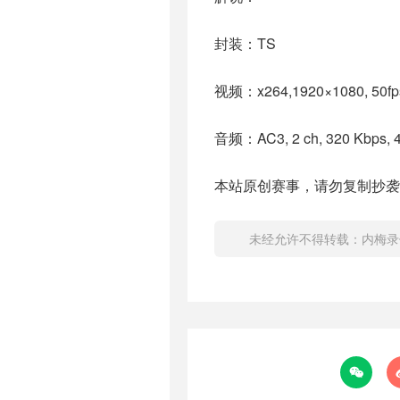
封装：TS
视频：x264,1920×1080, 50fps
音频：AC3, 2 ch, 320 Kbps, 
本站原创赛事，请勿复制抄袭
未经允许不得转载：
内梅录
