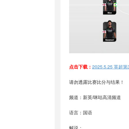
点击下载：
2025.5.25 英
请勿透露比赛比分与结果！
频道：新英/咪咕高清频道
语言：国语
解说：