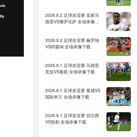
2026.8.2 足球友谊赛 皇家马
德里VS佛罗伦萨 全场录像下
载
2026.8.2 足球友谊赛 赫罗纳
VS阿森纳 全场录像下载
2026.8.1 足球友谊赛 马德里
竞技VS曼联 全场录像下载
2026.8.1 足球友谊赛 曼城VS
国际米兰 全场录像下载
2026.8.1 足球友谊赛 切尔西
VS热刺 全场录像下载