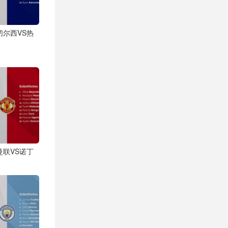
 切尔西VS热
 曼联VS诺丁