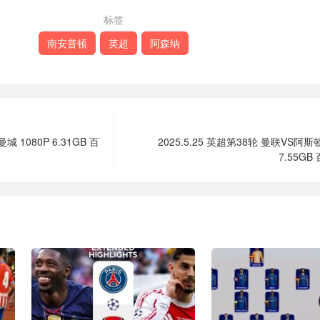
标签
南安普顿
英超
阿森纳
城 1080P 6.31GB 百
2025.5.25 英超第38轮 曼联VS阿斯
7.55G