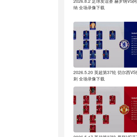
2026.8.2 足球友谊赛 赫罗纳VS
纳 全场录像下载
2026.5.20 英超第37轮 切尔西V
刺 全场录像下载