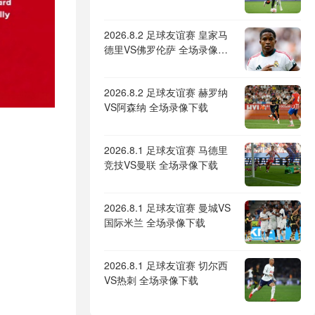
2026.8.2 足球友谊赛 皇家马
德里VS佛罗伦萨 全场录像下
载
2026.8.2 足球友谊赛 赫罗纳
VS阿森纳 全场录像下载
2026.8.1 足球友谊赛 马德里
竞技VS曼联 全场录像下载
2026.8.1 足球友谊赛 曼城VS
国际米兰 全场录像下载
2026.8.1 足球友谊赛 切尔西
VS热刺 全场录像下载