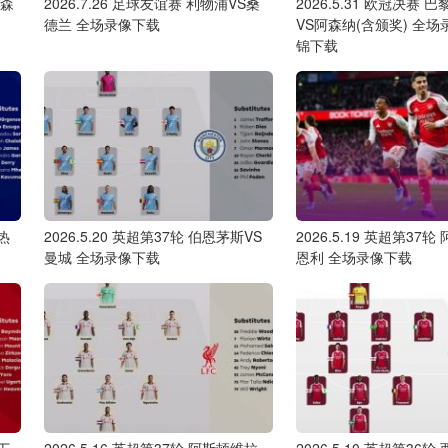
阿森
2026.7.26 足球友谊赛 利物浦VS桑
2026.5.31 欧冠决赛 
德兰 全场录像下载
VS阿森纳(含颁奖) 全场
锦下载
S热
2026.5.20 英超第37轮 伯恩茅斯VS
2026.5.19 英超第37轮
曼城 全场录像下载
恩利 全场录像下载