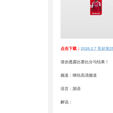
点击下载：
2026.2.7 英
请勿透露比赛比分与结果！
频道：咪咕高清频道
语言：国语
解说：