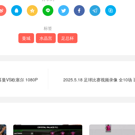








标签
曼城
水晶宫
足总杯
耳曼VS欧塞尔 1080P
2025.5.18 足球比赛视频录像 全10