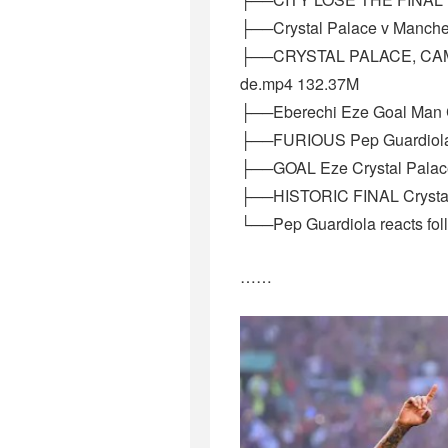
├──Crystal Palace v Manche
├──CRYSTAL PALACE, CAMP
de.mp4 132.37M
├──Eberechi Eze Goal Man C
├──FURIOUS Pep Guardiola
├──GOAL Eze Crystal Palace
├──HISTORIC FINAL Crystal
└──Pep Guardiola reacts foll
……