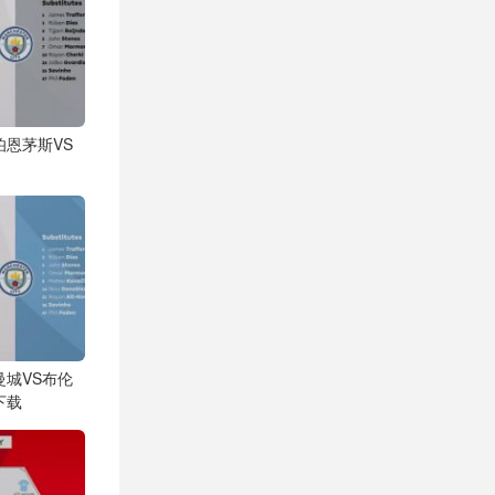
 伯恩茅斯VS
 曼城VS布伦
下载