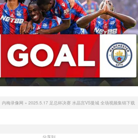
：
内梅录像网
»
2025.5.17 足总杯决赛 水晶宫VS曼城 全场视频集锦下载
分享到