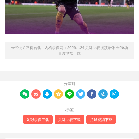
未经允许不得转载：
内梅录像网
»
2026.1.26 足球比赛视频录像 全20场
百度网盘下载
分享到









标签
足球录像下载
足球比赛下载
足球视频下载