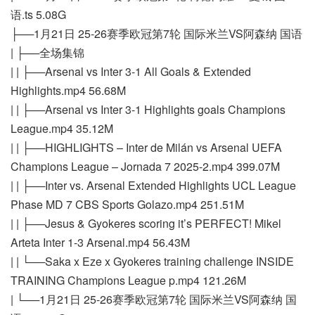
语.ts 5.08G
├──1月21日 25-26赛季欧冠第7轮 国际米兰VS阿森纳 国语
| ├──全场集锦
| | ├──Arsenal vs Inter 3-1 All Goals & Extended
Highlights.mp4 56.68M
| | ├──Arsenal vs Inter 3-1 Highlights goals Champions
League.mp4 35.12M
| | ├──HIGHLIGHTS – Inter de Milán vs Arsenal UEFA
Champions League – Jornada 7 2025-2.mp4 399.07M
| | ├──Inter vs. Arsenal Extended Highlights UCL League
Phase MD 7 CBS Sports Golazo.mp4 251.51M
| | ├──Jesus & Gyokeres scoring it’s PERFECT! Mikel
Arteta Inter 1-3 Arsenal.mp4 56.43M
| | └──Saka x Eze x Gyokeres training challenge INSIDE
TRAINING Champions League p.mp4 121.26M
| └──1月21日 25-26赛季欧冠第7轮 国际米兰VS阿森纳 国