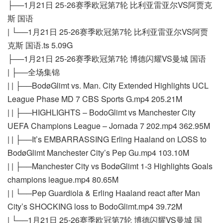
├──1月21日 25-26赛季欧冠第7轮 比利亚雷亚尔VS阿贾克
斯 国语
| └──1月21日 25-26赛季欧冠第7轮 比利亚雷亚尔VS阿贾
克斯 国语.ts 5.09G
├──1月21日 25-26赛季欧冠第7轮 博德闪耀VS曼城 国语
| ├──全场集锦
| | ├──BodøGlimt vs. Man. City Extended Highlights UCL
League Phase MD 7 CBS Sports G.mp4 205.21M
| | ├──HIGHLIGHTS – BodoGlimt vs Manchester City
UEFA Champions League – Jornada 7 202.mp4 362.95M
| | ├──It’s EMBARRASSING Erling Haaland on LOSS to
BodøGlimt Manchester City’s Pep Gu.mp4 103.10M
| | ├──Manchester City vs BodøGlimt 1-3 Highlights Goals
champions league.mp4 80.65M
| | └──Pep Guardiola & Erling Haaland react after Man
City’s SHOCKING loss to BodoGlimt.mp4 39.72M
| └──1月21日 25-26赛季欧冠第7轮 博德闪耀VS曼城 国