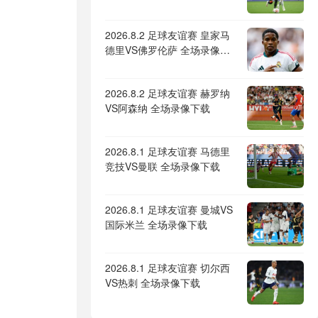
2026.8.2 足球友谊赛 皇家马
德里VS佛罗伦萨 全场录像下
载
2026.8.2 足球友谊赛 赫罗纳
VS阿森纳 全场录像下载
2026.8.1 足球友谊赛 马德里
竞技VS曼联 全场录像下载
2026.8.1 足球友谊赛 曼城VS
国际米兰 全场录像下载
2026.8.1 足球友谊赛 切尔西
VS热刺 全场录像下载