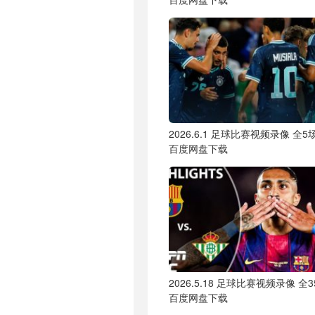
2026.6.1 足球比赛视频录像 全5
百度网盘下载
2026.5.18 足球比赛视频录像 全
百度网盘下载