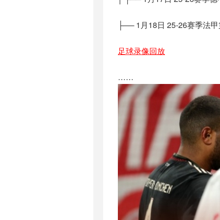
├── 1月18日 25-26赛季法
足球录像回放
……