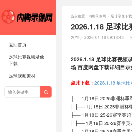
当前位置：
内梅录像网
足球录像下载
>
2026.1.18 
发布于 2026-01-18 09:18:48
返回首页
足球比赛视频录像
2026.1.18 足球比赛视
下载
场 百度网盘下载详细目录
足球视频素材
点此下载：
2026.1.18 

├── 1月18日 2025非洲杯
│ ├── 1月18日 2025非洲
├── 1月18日 25-26赛季
│ ├── 1月18日 25-26赛
├── 1月18日 25-26赛季