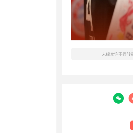
未经允许不得转
