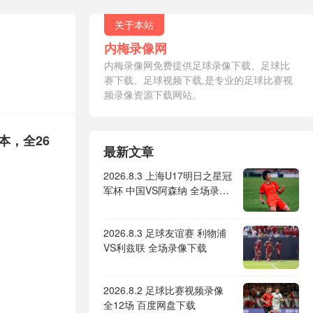
关于本站
内梅录像网
内梅录像网免费提供足球录像下载、足球比
赛下载、足球视频下载,是专业的足球比赛视
频录像资源下载网站。
版本，全26
最新文章
2026.8.3 上海U17明日之星冠
军杯 中国VS阿森纳 全场录像
下载
2026.8.3 足球友谊赛 利物浦
VS利兹联 全场录像下载
2026.8.2 足球比赛视频录像
全12场 百度网盘下载