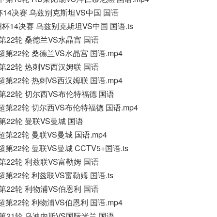
亚洲杯14决赛 乌兹别克斯坦VS中国 国语
3亚洲杯14决赛 乌兹别克斯坦VS中国 国语.ts
英超第22轮 桑德兰VS水晶宫 国语
季英超第22轮 桑德兰VS水晶宫 国语.mp4
英超第22轮 热刺VS西汉姆联 国语
季英超第22轮 热刺VS西汉姆联 国语.mp4
英超第22轮 切尔西VS布伦特福德 国语
季英超第22轮 切尔西VS布伦特福德 国语.mp4
超第22轮 曼联VS曼城 国语
季英超第22轮 曼联VS曼城 国语.mp4
英超第22轮 曼联VS曼城 CCTV5+国语.ts
英超第22轮 利兹联VS富勒姆 国语
季英超第22轮 利兹联VS富勒姆 国语.ts
英超第22轮 利物浦VS伯恩利 国语
季英超第22轮 利物浦VS伯恩利 国语.mp4
意甲第21轮 乌迪内斯VS国际米兰 国语