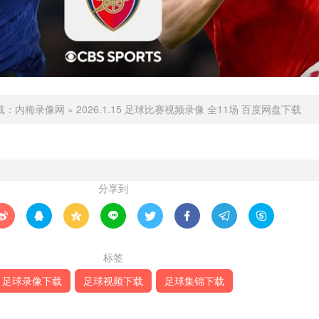
载：
内梅录像网
»
2026.1.15 足球比赛视频录像 全11场 百度网盘下载
分享到








标签
足球录像下载
足球视频下载
足球集锦下载