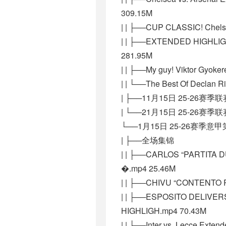
309.15M
| | ├──CUP CLASSIC! Chelse
| | ├──EXTENDED HIGHLIGHTS
281.95M
| | ├──My guy! Viktor Gyoke
| | └──The Best Of Declan 
| ├──11月15日 25-26赛
| └──21月15日 25-26赛
└──1月15日 25-26赛季意
| ├──全场集锦
| | ├──CARLOS “PARTITA
�.mp4 25.46M
| | ├──CHIVU “CONTENTO 
| | ├──ESPOSITO DELIVER
HIGHLIGH.mp4 70.43M
| | ├──Inter vs. Lecce Exte