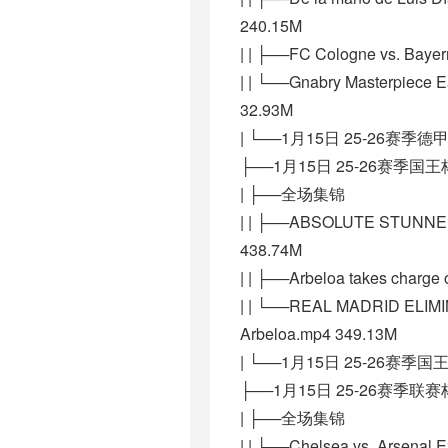
240.15M
| | ├──FC Cologne vs. Baye
| | └──Gnabry Masterpiece 
32.93M
| └──1月15日 25-26赛季德
├──1月15日 25-26赛季
| ├──全场集锦
| | ├──ABSOLUTE STUNNER A
438.74M
| | ├──Arbeloa takes charge 
| | └──REAL MADRID ELIMI
Arbeloa.mp4 349.13M
| └──1月15日 25-26赛季
├──1月15日 25-26赛季
| ├──全场集锦
| | ├──Chelsea vs. Arsenal 