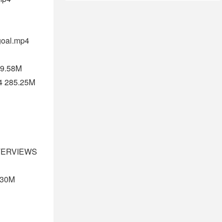
goal.mp4
59.58M
p4 285.25M
NTERVIEWS
.30M