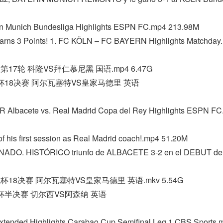
rn Munich Bundesliga Highlights ESPN FC.mp4 213.98M
Earns 3 Points! 1. FC KÖLN – FC BAYERN Highlights Matchday
甲第17轮 科隆VS拜仁慕尼黑 国语.mp4 6.47G
国王杯18决赛 阿尔瓦塞特VS皇家马德里 英语
lbacete vs. Real Madrid Copa del Rey Highlights ESPN F
of his first session as Real Madrid coach!.mp4 51.20M
NADO. HISTÓRICO triunfo de ALBACETE 3-2 en el DEBUT de
国王杯18决赛 阿尔瓦塞特VS皇家马德里 英语.mkv 5.54G
联赛杯半决赛 切尔西VS阿森纳 英语
Extended Highlights Carabao Cup Semifinal Leg 1 CBS Sports.