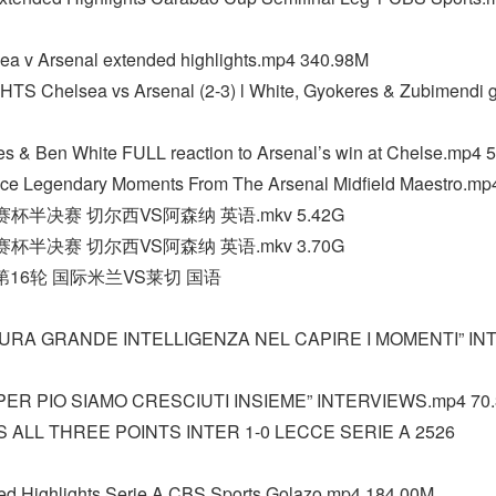
a v Arsenal extended highlights.mp4 340.98M
 Chelsea vs Arsenal (2-3) l White, Gyokeres & Zubimendi 
res & Ben White FULL reaction to Arsenal’s win at Chelse.mp4 
Rice Legendary Moments From The Arsenal Midfield Maestro.m
季联赛杯半决赛 切尔西VS阿森纳 英语.mkv 5.42G
季联赛杯半决赛 切尔西VS阿森纳 英语.mkv 3.70G
甲第16轮 国际米兰VS莱切 国语
 DURA GRANDE INTELLIGENZA NEL CAPIRE I MOMENTI” I
PER PIO SIAMO CRESCIUTI INSIEME” INTERVIEWS.mp4 70
S ALL THREE POINTS INTER 1-0 LECCE SERIE A 2526
nded Highlights Serie A CBS Sports Golazo.mp4 184.00M