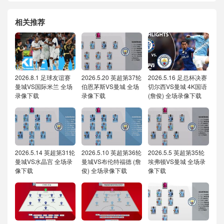
相关推荐
2026.8.1 足球友谊赛
2026.5.20 英超第37轮
2026.5.16 足总杯决赛
曼城VS国际米兰 全场
伯恩茅斯VS曼城 全场
切尔西VS曼城 4K国语
录像下载
录像下载
(詹俊) 全场录像下载
2026.5.14 英超第31轮
2026.5.10 英超第36轮
2026.5.5 英超第35轮
曼城VS水晶宫 全场录
曼城VS布伦特福德 (詹
埃弗顿VS曼城 全场录
像下载
俊) 全场录像下载
像下载