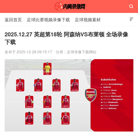

返回首页
足球比赛视频录像下载
足球视频素材

2025.12.27 英超第18轮 阿森纳VS布莱顿 全场录像
下载
内梅录像网
发布于 2025-12-28 09:15:17
分类：
足球录像下载网站