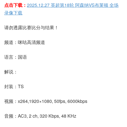
点击下载：
2025.12.27 英超第18轮 阿森纳VS布莱顿 全场
录像下载
请勿透露比赛比分与结果！
频道：咪咕高清频道
语言：国语
解说：
封装：TS
视频：x264,1920×1080, 50fps, 6000kbps
音频：AC3, 2 ch, 320 Kbps, 48 KHz