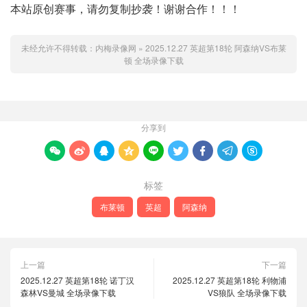
本站原创赛事，请勿复制抄袭！谢谢合作！！！
未经允许不得转载：
内梅录像网
»
2025.12.27 英超第18轮 阿森纳VS布莱
顿 全场录像下载
分享到









标签
布莱顿
英超
阿森纳
上一篇
下一篇
2025.12.27 英超第18轮 诺丁汉
2025.12.27 英超第18轮 利物浦
森林VS曼城 全场录像下载
VS狼队 全场录像下载