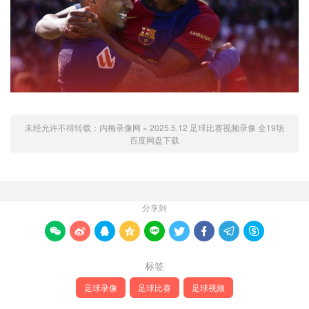
未经允许不得转载：
内梅录像网
»
2025.5.12 足球比赛视频录像 全19场
百度网盘下载
分享到









标签
足球录像
足球比赛
足球视频