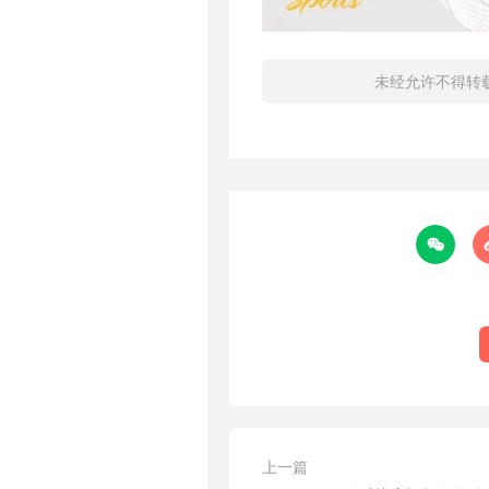
未经允许不得转

上一篇