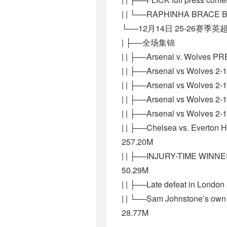
| | └──RAPHINHA BRACE Ba
└──12月14日 25-26赛季
| ├──全场集锦
| | ├──Arsenal v. Wolves
| | ├──Arsenal vs Wolves 2-
| | ├──Arsenal vs Wolves 2-
| | ├──Arsenal vs Wolves 2-
| | ├──Arsenal vs Wolves 2-
| | ├──Chelsea vs. Everton 
257.20M
| | ├──INJURY-TIME WINNE
50.29M
| | ├──Late defeat in Londo
| | └──Sam Johnstone’s own
28.77M