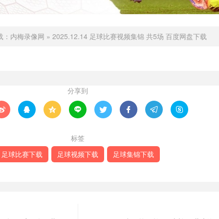
载：
内梅录像网
»
2025.12.14 足球比赛视频集锦 共5场 百度网盘下载
分享到








标签
足球比赛下载
足球视频下载
足球集锦下载