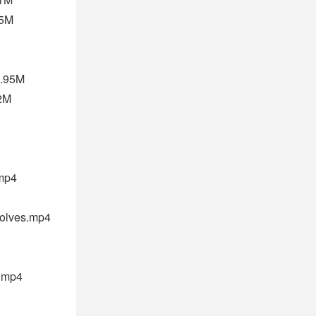
55M
2.95M
52M
.mp4
olves.mp4
C.mp4