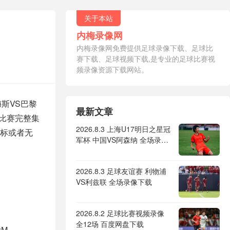
关于本站
内梅录像网
内梅录像网免费提供足球录像下载、足球比
赛下载、足球视频下载,是专业的足球比赛视
频录像资源下载网站。
梅斯VS巴黎
最新文章
场比赛完整集
2026.8.3 上海U17明日之星冠
标或者无
军杯 中国VS阿森纳 全场录像
下载
2026.8.3 足球友谊赛 利物浦
VS利兹联 全场录像下载
2026.8.2 足球比赛视频录像
全12场 百度网盘下载
88M