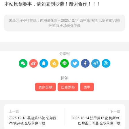
本站原创赛事，请勿复制抄袭！谢谢合作！！！
未经允许不得转载：
内梅录像网
»
2025.12.14 西甲第16轮 巴塞罗那VS奥
萨苏纳 全场录像下载
分享到









标签
奥萨苏纳
巴塞罗那
西甲
上一篇
下一篇
2025.12.13 英超第16轮 切尔西
2025.12.14 法甲第16轮 梅斯VS
VS埃弗顿 全场录像下载
巴黎圣日耳曼 全场录像下载