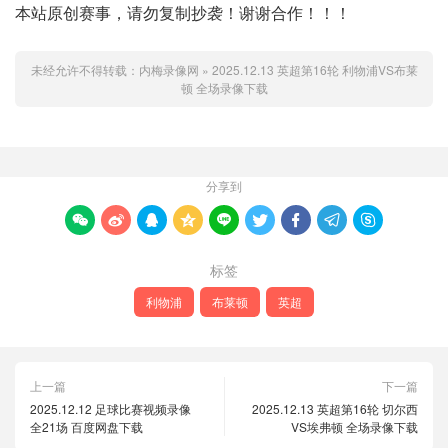
本站原创赛事，请勿复制抄袭！谢谢合作！！！
未经允许不得转载：
内梅录像网
»
2025.12.13 英超第16轮 利物浦VS布莱
顿 全场录像下载
分享到









标签
利物浦
布莱顿
英超
上一篇
下一篇
2025.12.12 足球比赛视频录像
2025.12.13 英超第16轮 切尔西
全21场 百度网盘下载
VS埃弗顿 全场录像下载