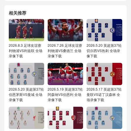
相关推荐
2026.8.3 足球友谊赛
2026.7.26 足球友谊赛
2026.5.20 英超第37轮
利物浦VS利兹联 全场
利物浦VS桑德兰 全场
切尔西VS热刺 全场录
录像下载
录像下载
像下载
2026.5.20 英超第37轮
2026.5.19 英超第37轮
2026.5.17 英超第37轮
伯恩茅斯VS曼城 全场
阿森纳VS伯恩利 全场
曼联VS诺丁汉森林 全
录像下载
录像下载
场录像下载