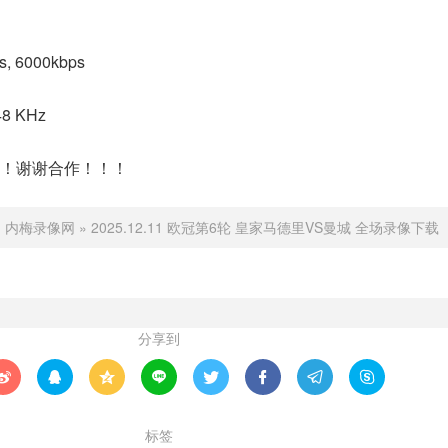
, 6000kbps
48 KHz
！谢谢合作！！！
：
内梅录像网
»
2025.12.11 欧冠第6轮 皇家马德里VS曼城 全场录像下载
分享到








标签