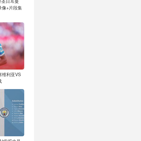
巴黎圣日耳曼
录像+片段集
 塞维利亚VS
载