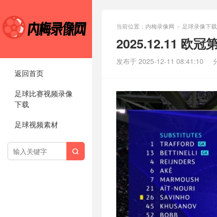
当前位置：
内梅录像网
足球录像下载
>
2025.12.11
发布于 2025-12-11 08:41:10
返回首页
足球比赛视频录像
下载
足球视频素材
