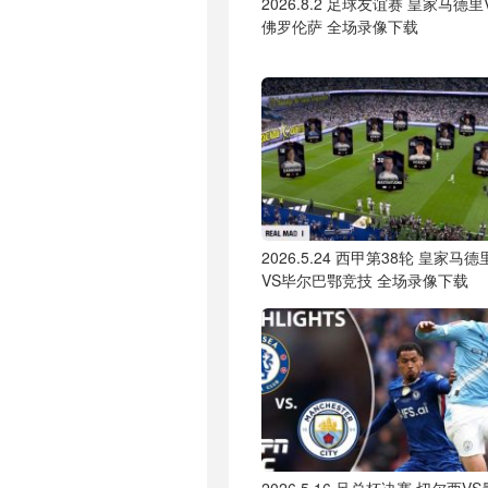
2026.8.2 足球友谊赛 皇家马德里
佛罗伦萨 全场录像下载
2026.5.24 西甲第38轮 皇家马德
VS毕尔巴鄂竞技 全场录像下载