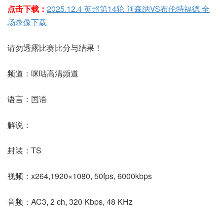
点击下载：
2025.12.4 英超第14轮 阿森纳VS布伦特福德 全
场录像下载
请勿透露比赛比分与结果！
频道：咪咕高清频道
语言：国语
解说：
封装：TS
视频：x264,1920×1080, 50fps, 6000kbps
音频：AC3, 2 ch, 320 Kbps, 48 KHz