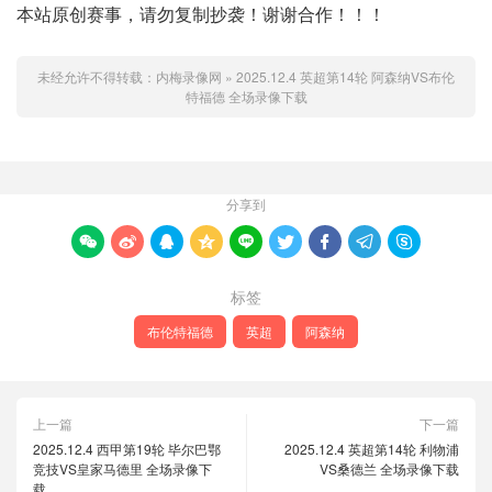
本站原创赛事，请勿复制抄袭！谢谢合作！！！
未经允许不得转载：
内梅录像网
»
2025.12.4 英超第14轮 阿森纳VS布伦
特福德 全场录像下载
分享到









标签
布伦特福德
英超
阿森纳
上一篇
下一篇
2025.12.4 西甲第19轮 毕尔巴鄂
2025.12.4 英超第14轮 利物浦
竞技VS皇家马德里 全场录像下
VS桑德兰 全场录像下载
载