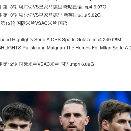
季西甲第13轮 埃尔切VS皇家马德里 咪咕国语.mp4 6.07G
季西甲第13轮 埃尔切VS皇家马德里 新英国语.ts 5.82G
意甲第12轮 国际米兰VSAC米兰 国语
xtended Highlights Serie A CBS Sports Golazo.mp4 249.08M
HLIGHTS Pulisic and Maignan The Heroes For Milan Serie A 
意甲第12轮 国际米兰VSAC米兰 国语.mp4 6.88G