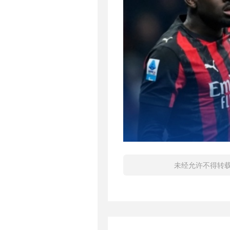
未经允许不得转