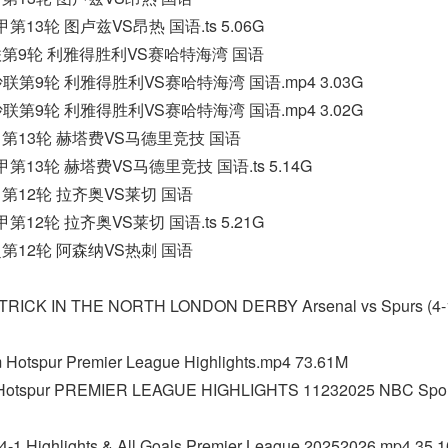
法甲第13轮 图卢兹VS昂热 国语.ts 5.06G
季沙联第9轮 利雅得胜利VS赛哈特海湾 国语
赛季沙联第9轮 利雅得胜利VS赛哈特海湾 国语.mp4 3.03G
赛季沙联第9轮 利雅得胜利VS赛哈特海湾 国语.mp4 3.02G
西甲第13轮 赫塔费VS马德里竞技 国语
西甲第13轮 赫塔费VS马德里竞技 国语.ts 5.14G
意甲第12轮 拉齐奥VS莱切 国语
意甲第12轮 拉齐奥VS莱切 国语.ts 5.21G
英超第12轮 阿森纳VS热刺 国语
TRICK IN THE NORTH LONDON DERBY Arsenal vs Spurs (4-
m Hotspur Premier League Highlights.mp4 73.61M
am Hotspur PREMIER LEAGUE HIGHLIGHTS 11232025 NBC Spo
 4-1 Highlights & All Goals Premier League 20252026.mp4 35.