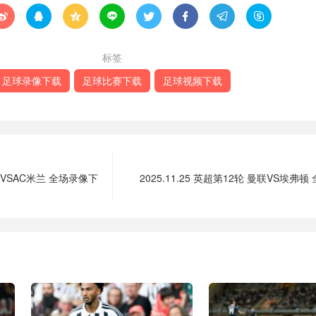








标签
足球录像下载
足球比赛下载
足球视频下载
米兰VSAC米兰 全场录像下
2025.11.25 英超第12轮 曼联VS埃弗