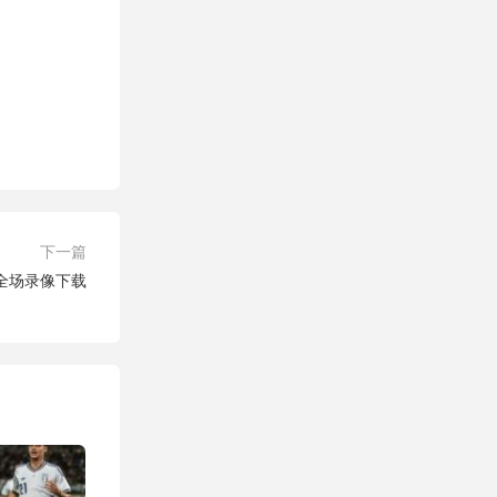
下一篇
顿 全场录像下载