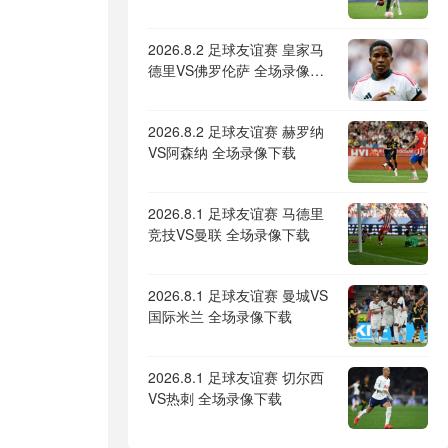
2026.8.2 足球友谊赛 皇家马
德里VS佛罗伦萨 全场录像下
载
2026.8.2 足球友谊赛 赫罗纳
VS阿森纳 全场录像下载
2026.8.1 足球友谊赛 马德里
竞技VS曼联 全场录像下载
2026.8.1 足球友谊赛 曼城VS
国际米兰 全场录像下载
2026.8.1 足球友谊赛 切尔西
VS热刺 全场录像下载