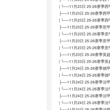
| └──11月23日 25-26赛
├──11月23日 25-26赛季
| └──11月23日 25-26赛季
├──11月23日 25-26赛季
| └──11月23日 25-26赛季
├──11月23日 25-26赛季
| └──11月23日 25-26赛季
├──11月23日 25-26赛季
| └──11月23日 25-26赛
├──11月24日 25-26赛季
| └──11月24日 25-26赛季
├──11月24日 25-26赛季
| └──11月24日 25-26赛季
├──11月24日 25-26赛季
| └──11月24日 25-26赛季
├──11月24日 25-26赛季