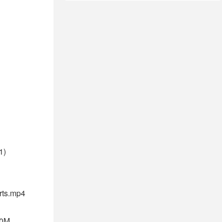
1)
rts.mp4
10M