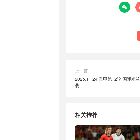

上一篇
2025.11.24 意甲第12轮 国际
载
相关推荐