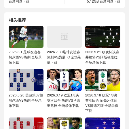
百度网盘下载
5.12GB 百度网盘下载
相关推荐
2026.8.1 足球友谊赛
2026.7.30足球友谊赛
2026.5.21 欧联杯决赛
切尔西VS热刺 全场录
热刺VS悉尼FC 全场录
弗赖堡VS阿斯顿维拉
像下载
像下载
全场录像下载
2026.5.20 英超第37轮
2026.3.19 欧冠1/8决
2026.3.18 欧冠1/8决
切尔西VS热刺 全场录
赛次回合 热刺VS马德
赛次回合 葡萄牙体育
像下载
里竞技 全场录像下载
VS博德闪耀 全场录像
下载