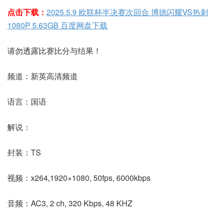
点击下载：
2025.5.9 欧联杯半决赛次回合 博德闪耀VS热刺
1080P 5.63GB 百度网盘下载
请勿透露比赛比分与结果！
频道：新英高清频道
语言：国语
解说：
封装：TS
视频：x264,1920×1080, 50fps, 6000kbps
音频：AC3, 2 ch, 320 Kbps, 48 KHZ