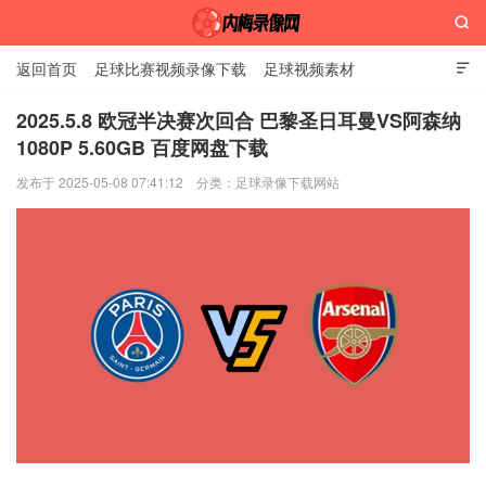

返回首页
足球比赛视频录像下载
足球视频素材

2025.5.8 欧冠半决赛次回合 巴黎圣日耳曼VS阿森纳
1080P 5.60GB 百度网盘下载
内梅录像网
发布于 2025-05-08 07:41:12
分类：
足球录像下载网站