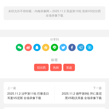
未经允许不得转载：
内梅录像网
»
2025.11.2 英超第10轮 热刺VS切尔西
全场录像下载
分享到









标签
切尔西
热刺
英超
上一篇
下一篇
2025.11.2 法甲第11轮 巴黎圣日
2025.11.2 德甲第9轮 拜仁慕尼
耳曼VS尼斯 全场录像下载
黑VS勒沃库森 全场录像下载