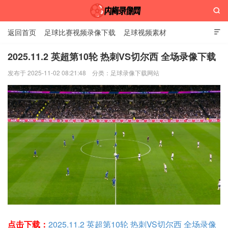

返回首页
足球比赛视频录像下载
足球视频素材

2025.11.2 英超第10轮 热刺VS切尔西 全场录像下载
发布于 2025-11-02 08:21:48
分类：
足球录像下载网站
内梅录像网
点击下载：
2025.11.2 英超第10轮 热刺VS切尔西 全场录像