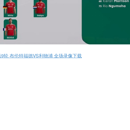
 英超第9轮 布伦特福德VS利物浦 全场录像下载