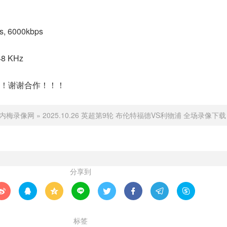
, 6000kbps
48 KHz
！谢谢合作！！！
内梅录像网
»
2025.10.26 英超第9轮 布伦特福德VS利物浦 全场录像下载
分享到








标签