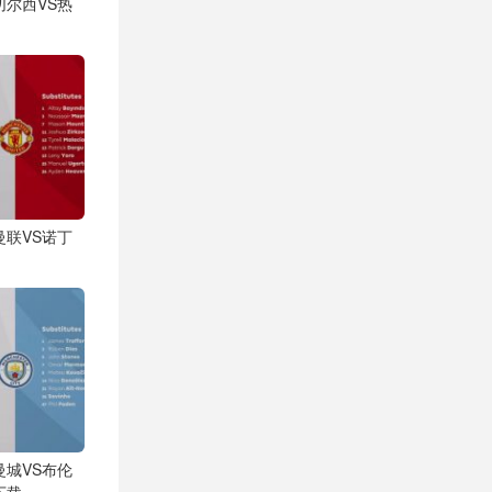
 切尔西VS热
 曼联VS诺丁
 曼城VS布伦