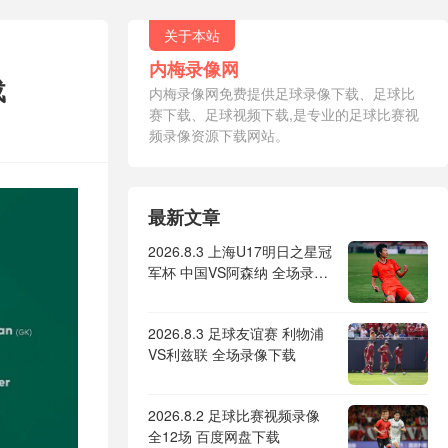
关于本站
内梅录像网
载
内梅录像网免费提供足球录像下载、足球比
赛下载、足球视频下载,是专业的足球比赛视
频录像资源下载网站。
最新文章
2026.8.3 上海U17明日之星冠
军杯 中国VS阿森纳 全场录像
下载
2026.8.3 足球友谊赛 利物浦
VS利兹联 全场录像下载
2026.8.2 足球比赛视频录像
全12场 百度网盘下载