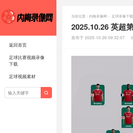
当前位置：
内梅录像网
足球录像下载
>
2025.10.26
发布于 2025-10-26 09:32:07
返回首页
足球比赛视频录像
下载
足球视频素材
