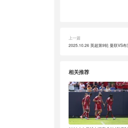
上一篇
2025.10.26 英超第9轮 曼联V
相关推荐