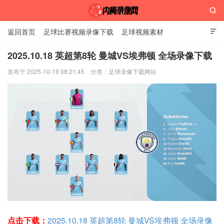

返回首页
足球比赛视频录像下载
足球视频素材

2025.10.18 英超第8轮 曼城VS埃弗顿 全场录像下载
发布于 2025-10-19 08:21:45
分类：
足球录像下载网站
内梅录像网
点击下载：
2025.10.18 英超第8轮 曼城VS埃弗顿 全场录像