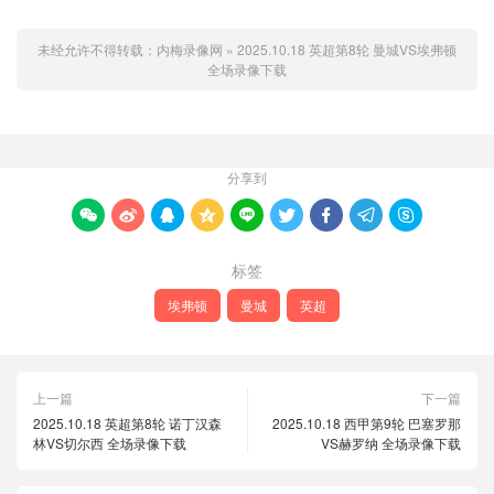
未经允许不得转载：
内梅录像网
»
2025.10.18 英超第8轮 曼城VS埃弗顿
全场录像下载
分享到









标签
埃弗顿
曼城
英超
上一篇
下一篇
2025.10.18 英超第8轮 诺丁汉森
2025.10.18 西甲第9轮 巴塞罗那
林VS切尔西 全场录像下载
VS赫罗纳 全场录像下载