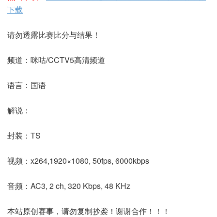
下载
请勿透露比赛比分与结果！
频道：咪咕/CCTV5高清频道
语言：国语
解说：
封装：TS
视频：x264,1920×1080, 50fps, 6000kbps
音频：AC3, 2 ch, 320 Kbps, 48 KHz
本站原创赛事，请勿复制抄袭！谢谢合作！！！