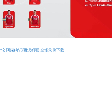
英超第7轮 阿森纳VS西汉姆联 全场录像下载