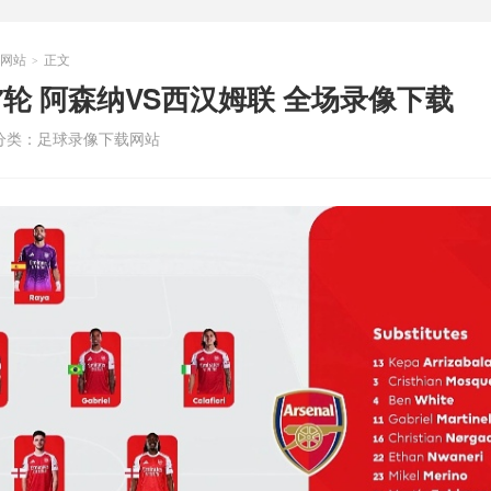
网站
正文
>
英超第7轮 阿森纳VS西汉姆联 全场录像下载
分类：
足球录像下载网站