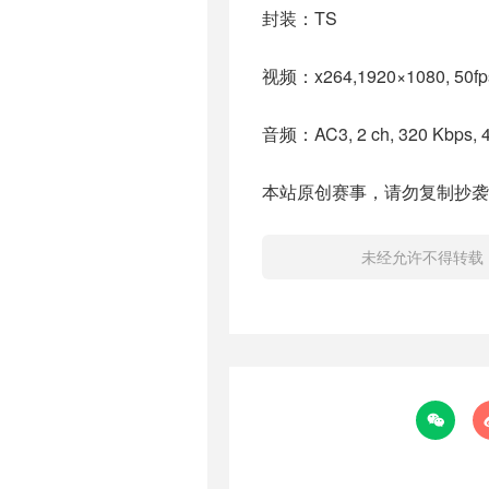
封装：TS
视频：x264,1920×1080, 50fps
音频：AC3, 2 ch, 320 Kbps, 
本站原创赛事，请勿复制抄袭
未经允许不得转载
