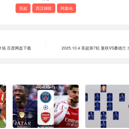
英超
西汉姆联
阿森纳
全21场 百度网盘下载
2025.10.4 英超第7轮 曼联VS桑德