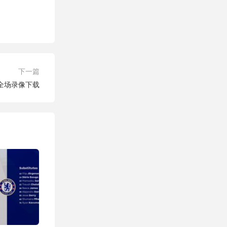
下一篇
兰 全场录像下载