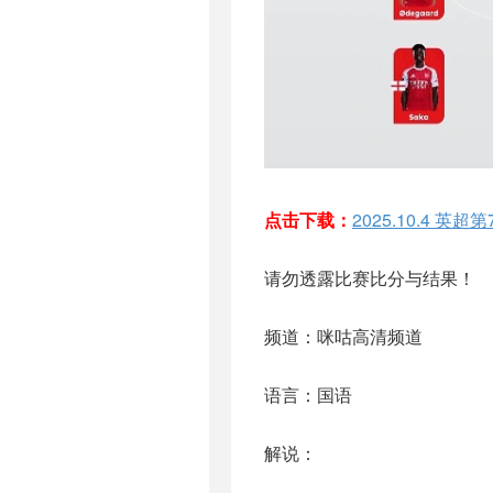
点击下载：
2025.10.4 
请勿透露比赛比分与结果！
频道：咪咕高清频道
语言：国语
解说：