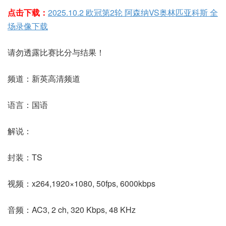
点击下载：
2025.10.2 欧冠第2轮 阿森纳VS奥林匹亚科斯 全
场录像下载
请勿透露比赛比分与结果！
频道：新英高清频道
语言：国语
解说：
封装：TS
视频：x264,1920×1080, 50fps, 6000kbps
音频：AC3, 2 ch, 320 Kbps, 48 KHz