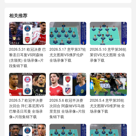
相关推荐
2026.5.31 欧冠决赛 巴
2026.5.17 意甲第37轮
2026.5.10 意甲第36轮
黎圣日耳曼VS阿森纳
尤文图斯VS佛罗伦萨
莱切VS尤文图斯 全场
(含颁奖) 全场录像+片
全场录像下载
录像下载
段集锦下载
2026.5.7 欧冠半决赛
2026.5.6 欧冠半决赛
2026.5.4 意甲第35轮
次回合 拜仁慕尼黑VS
次回合 阿森纳VS马德
尤文图斯VS维罗纳 全
巴黎圣日耳曼 全场录
里竞技 全场录像+片段
场录像下载
像+片段集锦下载
集锦下载