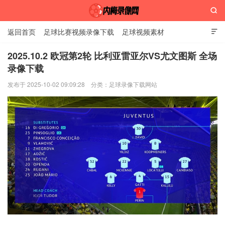

返回首页
足球比赛视频录像下载
足球视频素材

2025.10.2 欧冠第2轮 比利亚雷亚尔VS尤文图斯 全场
录像下载
内梅录像网
发布于 2025-10-02 09:09:28
分类：
足球录像下载网站