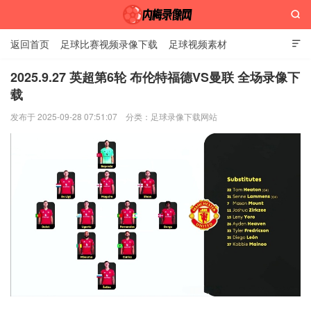

返回首页
足球比赛视频录像下载
足球视频素材

2025.9.27 英超第6轮 布伦特福德VS曼联 全场录像下
载
内梅录像网
发布于 2025-09-28 07:51:07
分类：
足球录像下载网站