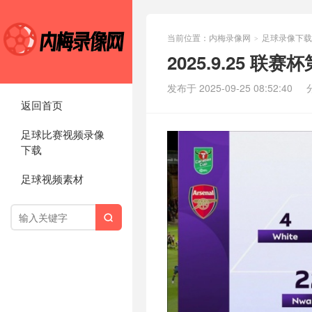
当前位置：
内梅录像网
足球录像下载
>
2025.9.25 
发布于 2025-09-25 08:52:40
返回首页
足球比赛视频录像
下载
足球视频素材
