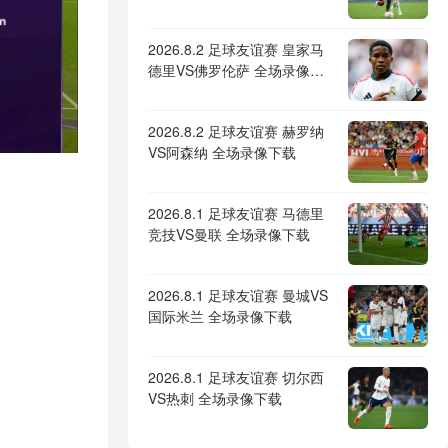
2026.8.2 足球友谊赛 皇家马
德里VS佛罗伦萨 全场录像下
载
2026.8.2 足球友谊赛 赫罗纳
VS阿森纳 全场录像下载
2026.8.1 足球友谊赛 马德里
竞技VS曼联 全场录像下载
2026.8.1 足球友谊赛 曼城VS
国际米兰 全场录像下载
2026.8.1 足球友谊赛 切尔西
VS热刺 全场录像下载