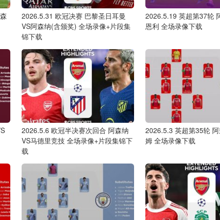
阿森
2026.5.31 欧冠决赛 巴黎圣日耳曼
2026.5.19 英超第37轮
VS阿森纳(含颁奖) 全场录像+片段集
恩利 全场录像下载
锦下载
VS
2026.5.6 欧冠半决赛次回合 阿森纳
2026.5.3 英超第35轮
VS马德里竞技 全场录像+片段集锦下
姆 全场录像下载
载