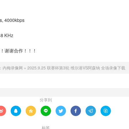
, 4000kbps
48 KHz
！谢谢合作！！！
：
内梅录像网
»
2025.9.25 联赛杯第3轮 维尔港VS阿森纳 全场录像下载
分享到








标签