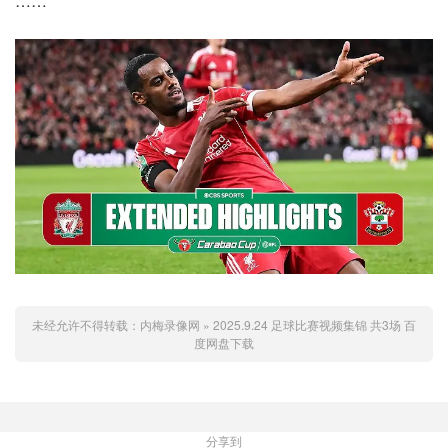
……
未经允许不得转载：
内梅录像网
»
2025.9.24 足球比赛视频集锦 共3场 百
度网盘下载
分享到