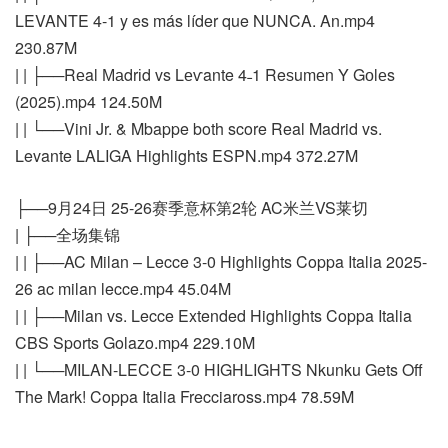
LEVANTE 4-1 y es más líder que NUNCA. An.mp4
230.87M
| | ├──Rеal Маdrіd vs Lеѵante 4˗1 Reѕumеn Y Gоlеs
(2025).mp4 124.50M
| | └──Vini Jr. & Mbappe both score Real Madrid vs.
Levante LALIGA Highlights ESPN.mp4 372.27M
├──9月24日 25-26赛季意杯第2轮 AC米兰VS莱切
| ├──全场集锦
| | ├──AC Milan – Lecce 3-0 Highlights Coppa Italia 2025-
26 ac milan lecce.mp4 45.04M
| | ├──Milan vs. Lecce Extended Highlights Coppa Italia
CBS Sports Golazo.mp4 229.10M
| | └──MILAN-LECCE 3-0 HIGHLIGHTS Nkunku Gets Off
The Mark! Coppa Italia Frecciaross.mp4 78.59M