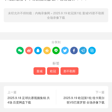
未经允许不得转载：
内梅录像网
»
2025.9.19 欧冠第1轮 曼城VS那不勒斯
全场录像下载
分享到









标签
曼城
欧冠
那不勒斯
上一篇
下一篇
2025.9.18 足球比赛视频集锦 共
2025.9.19 欧冠第1轮 纽卡斯尔
4场 百度网盘下载
联VS巴塞罗那 全场录像下载