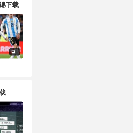
集锦下载
1

下载