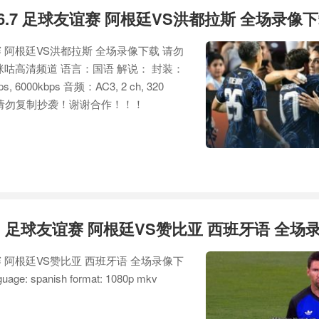
6.6.7 足球友谊赛 阿根廷VS洪都拉斯 全场录像
谊赛 阿根廷VS洪都拉斯 全场录像下载 请勿
咕高清频道 语言：国语 解说： 封装：
s, 6000kbps 音频：AC3, 2 ch, 320
赛事，请勿复制抄袭！谢谢合作！！！
.4.1 足球友谊赛 阿根廷VS赞比亚 西班牙语 全
谊赛 阿根廷VS赞比亚 西班牙语 全场录像下
guage: spanish format: 1080p mkv