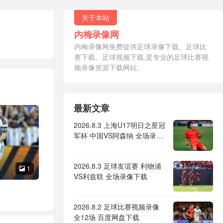
关于本站
内梅录像网
内梅录像网免费提供足球录像下载、足球比
赛下载、足球视频下载,是专业的足球比赛视
频录像资源下载网站。
最新文章
2026.8.3 上海U17明日之星冠
军杯 中国VS阿森纳 全场录像
下载
2026.8.3 足球友谊赛 利物浦
1

VS利兹联 全场录像下载
2026.8.2 足球比赛视频录像
全12场 百度网盘下载