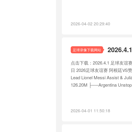
2026-04-02 20:29:40
2026
足球录像下载网站
点击下载：2026.4.1 足球友
日 2026足球友谊赛 阿根廷VS赞比亚 
Lead Lionel Messi Assist & Ju
126.20M ├──Argentina Unstop.
2026-04-01 11:50:18