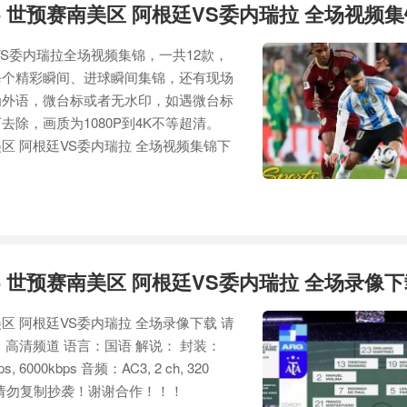
.9.5 世预赛南美区 阿根廷VS委内瑞拉 全场视频
根廷VS委内瑞拉全场视频集锦，一共12款，
每个精彩瞬间、进球瞬间集锦，还有现场
为外语，微台标或者无水印，如遇微台标
除，画质为1080P到4K不等超清。
南美区 阿根廷VS委内瑞拉 全场视频集锦下
.9.5 世预赛南美区 阿根廷VS委内瑞拉 全场录像
南美区 阿根廷VS委内瑞拉 全场录像下载 请
高清频道 语言：国语 解说： 封装：
s, 6000kbps 音频：AC3, 2 ch, 320
赛事，请勿复制抄袭！谢谢合作！！！