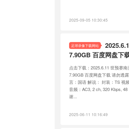
2025-09-05 10:30:45
2025.
足球录像下载网站
7.90GB 百度网盘下
点击下载：2025.6.11 世预赛
7.90GB 百度网盘下载 请勿
言：国语 解说： 封装：TS 视频：x264
音频：AC3, 2 ch, 320 Kb
谢...
2025-06-11 10:16:49