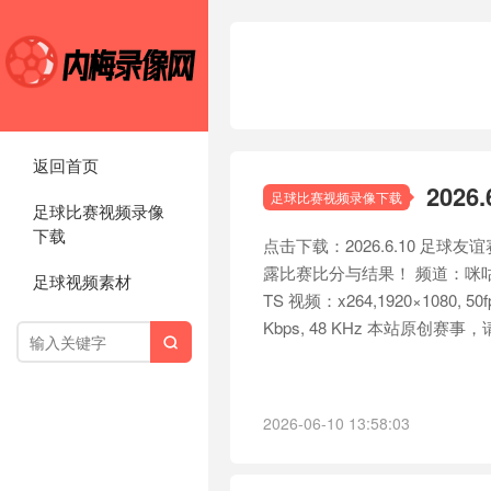
返回首页
202
足球比赛视频录像下载
足球比赛视频录像
下载
点击下载：2026.6.10 足球
露比赛比分与结果！ 频道：咪咕
足球视频素材
TS 视频：x264,1920×1080, 50fp
Kbps, 48 KHz 本站原创

2026-06-10 13:58:03