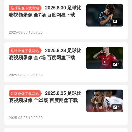
2025.8.30 足球比
足球录像下载网站
赛视频录像 全7场 百度网盘下载
1

2025-08-30 10:07:30
2025.8.28 足球比
足球录像下载网站
赛视频录像 全7场 百度网盘下载
1

2025-08-28 09:51:59
2025.8.25 足球比
足球录像下载网站
赛视频录像 全23场 百度网盘下载
1

2025-08-25 10:09:39