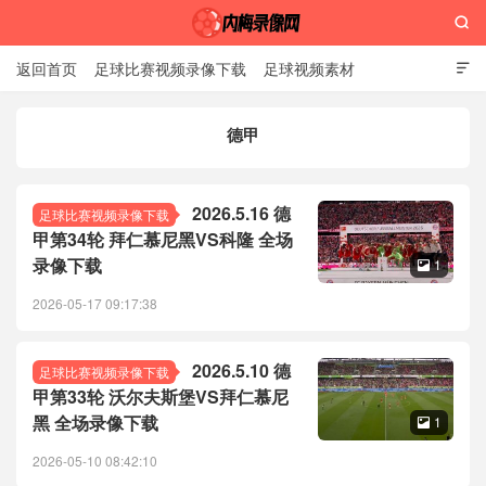

返回首页
足球比赛视频录像下载
足球视频素材

德甲
内梅录像网
2026.5.16 德
足球比赛视频录像下载
甲第34轮 拜仁慕尼黑VS科隆 全场
录像下载
1

2026-05-17 09:17:38
2026.5.10 德
足球比赛视频录像下载
甲第33轮 沃尔夫斯堡VS拜仁慕尼
黑 全场录像下载
1

2026-05-10 08:42:10