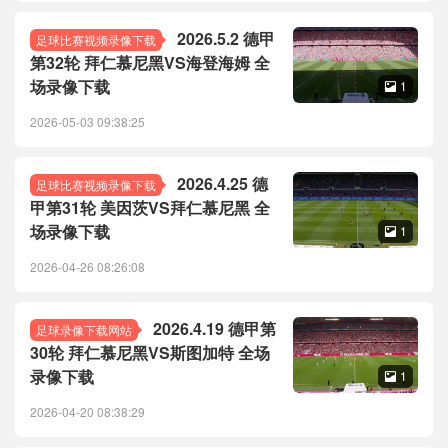
2026.5.2 德甲
足球比赛视频录像下载
第32轮 拜仁慕尼黑VS海登海姆 全
场录像下载
1

2026-05-03 09:38:25
2026.4.25 德
足球比赛视频录像下载
甲第31轮 美因茨VS拜仁慕尼黑 全
场录像下载
1

2026-04-26 08:26:08
2026.4.19 德甲第
足球录像下载网站
30轮 拜仁慕尼黑VS斯图加特 全场
录像下载
1

2026-04-20 08:38:29