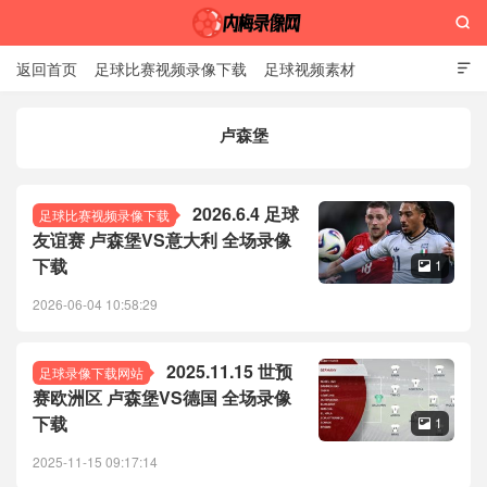

返回首页
足球比赛视频录像下载
足球视频素材

卢森堡
内梅录像网
2026.6.4 足球
足球比赛视频录像下载
友谊赛 卢森堡VS意大利 全场录像
下载
1

2026-06-04 10:58:29
2025.11.15 世预
足球录像下载网站
赛欧洲区 卢森堡VS德国 全场录像
下载
1

2025-11-15 09:17:14