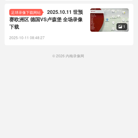
2025.10.11 世预
足球录像下载网站
赛欧洲区 德国VS卢森堡 全场录像
下载
1

2025-10-11 08:48:27
© 2026
内梅录像网